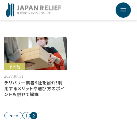
Recruiting Site - 採用サイト
未来を運ぶ運送業専門の求人転職情報サービス
採用サイトの詳細はこちらから
その他
2023.07.31
デリバリー業者9社を紹介！利
用するメリットや選び方のポイ
ントも併せて解説
1
2
PREV