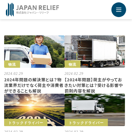
Recruiting Site - 採用サイト
未来を運ぶ運送業専門の求人転職情報サービス
採用サイトの詳細はこちらから
物流
物流
2024.02.29
2024.02.29
2024年問題の解決策とは？物
【2024年問題】荷主がやってお
流業界だけでなく荷主や消費者
きたい対策とは？受ける影響や
ができることも解説
罰則内容を解説
トラックドライバー
トラックドライバー