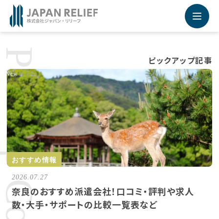
Recruiting Site - 採用サイト
未来を運ぶ運送業専門の求人転職情報サービス
採用サイトの詳細はこちらから
Pick up Column
ピックアップ記事
New
おすすめ情報
2026.07.27
奈良のおすすめ派遣会社！口コミ・評判や求人
数・大手・サポートの比較一覧表など