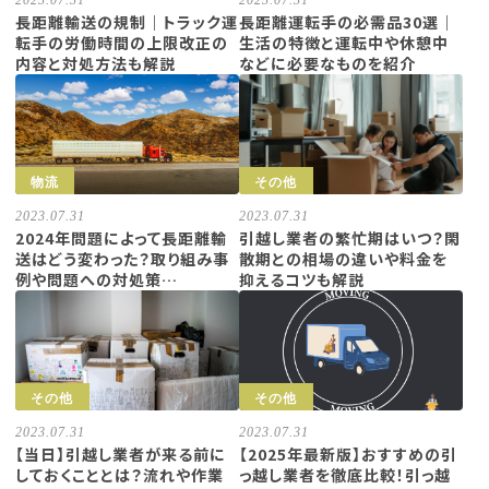
2023.07.31
2023.07.31
長距離輸送の規制｜トラック運
長距離運転手の必需品30選｜
転手の労働時間の上限改正の
生活の特徴と運転中や休憩中
内容と対処方法も解説
などに必要なものを紹介
物流
その他
2023.07.31
2023.07.31
2024年問題によって長距離輸
引越し業者の繁忙期はいつ？閑
送はどう変わった？取り組み事
散期との相場の違いや料金を
例や問題への対処策…
抑えるコツも解説
その他
その他
2023.07.31
2023.07.31
【当日】引越し業者が来る前に
【2025年最新版】おすすめの引
しておくこととは？流れや作業
っ越し業者を徹底比較！引っ越