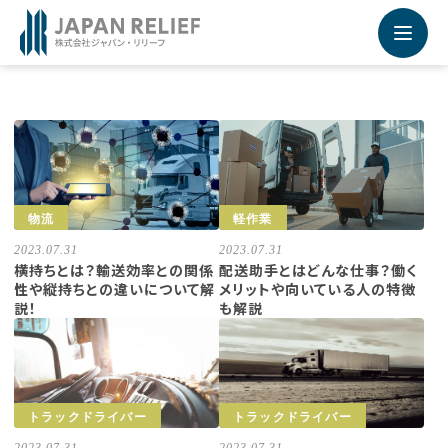
Recruiting Site - 採用サイト
未来を運ぶ運送業専門の求人転職情報サービス
採用サイトの詳細はこちらから
物流
軽作業
2023.07.31
2023.07.31
横持ちとは？輸送効率との関係
配送助手とはどんな仕事？働く
性や縦持ちとの違いについて解
メリットや向いている人の特徴
説！
も解説
トラックドライバー
トラックドライバー