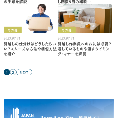
の手順を解説
し回数5回の経験…
その他
その他
2023.07.31
2023.07.31
引越しの仕分けはどうしたらい
引越し作業員へのお礼は必要？
い？スムーズな方法や梱包方法
適しているものや渡すタイミン
を紹介
グ・マナーを解説
1
2
NEXT